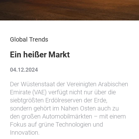
Global Trends
Ein heißer Markt
04.12.2024
Der Wüstenstaat der Vereinigten Arabischen
Emirate (VAE) verfügt nicht nur über die
siebtgrößten Erdölreserven der Erde,
sondern gehört im Nahen Osten auch zu
den großen Automobilmärkten – mit einem
Fokus auf grüne Technologien und
Innovation.