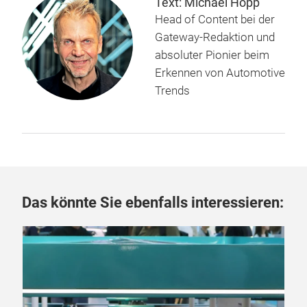
Text: Michael Hopp
Head of Content bei der
Gateway-Redaktion und
absoluter Pionier beim
Erkennen von Automotive
Trends
Das könnte Sie ebenfalls interessieren:
06.
„D
La