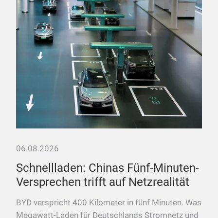
Fra
Meg
Sch
06.08.2026
k
Schnellladen: Chinas Fünf-Minuten-
Versprechen trifft auf Netzrealität
BYD verspricht 400 Kilometer in fünf Minuten. Was
 den
Megawatt-Laden für Deutschlands Stromnetz und