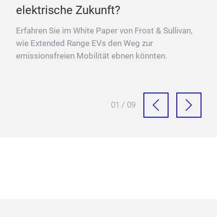
elektrische Zukunft?
Neue
übe
Erfahren Sie im White Paper von Frost & Sullivan,
wac
wie Extended Range EVs den Weg zur
emissionsfreien Mobilität ebnen könnten.
01 / 09