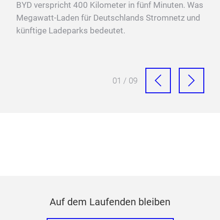
ng
BYD verspricht 400 Kilometer in fünf Minuten. Was
Fra
OAT
Megawatt-Laden für Deutschlands Stromnetz und
Meg
künftige Ladeparks bedeutet.
Sch
01 / 09
Auf dem Laufenden bleiben