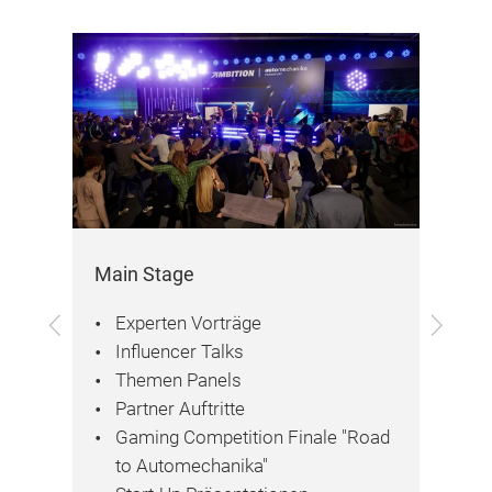
Main Stage
Ga
Zurück
Vor
e
Experten Vorträge
Influencer Talks
Themen Panels
Partner Auftritte
Gaming Competition Finale "Road
to Automechanika"