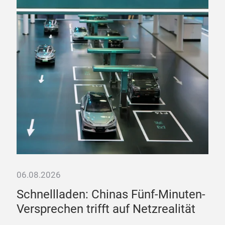
06.08.2026
06.
bis
Schnellladen: Chinas Fünf-Minuten-
„D
Versprechen trifft auf Netzrealität
La