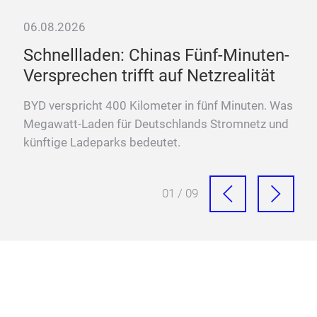
06.08.2026
06.
cen
Schnellladen: Chinas Fünf-Minuten-
„D
Versprechen trifft auf Netzrealität
La
BYD verspricht 400 Kilometer in fünf Minuten. Was
Fra
der
Megawatt-Laden für Deutschlands Stromnetz und
Meg
künftige Ladeparks bedeutet.
Sch
01 / 09