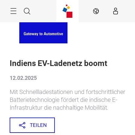
Überspringen
Menü
Suche
DE
Indiens EV-Ladenetz boomt
12.02.2025
Mit Schnellladestationen und fortschrittlicher
Batterietechnologie fördert die indische E-
Infrastruktur die nachhaltige Mobilität.
TEILEN