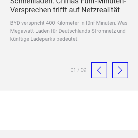
Schnellladen: Chinas Fünf-Minuten-
„D
Versprechen trifft auf Netzrealität
La
ten
BYD verspricht 400 Kilometer in fünf Minuten. Was
Fra
Megawatt-Laden für Deutschlands Stromnetz und
Meg
künftige Ladeparks bedeutet.
Sch
01 / 09