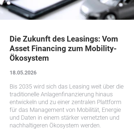
Die Zukunft des Leasings: Vom
Asset Financing zum Mobility-
Ökosystem
18.05.2026
Bis 2035 wird sich das Leasing weit über die
traditionelle Anlagenfinanzierung hinaus
entwickeln und zu einer zentralen Plattform
für das Management von Mobilität, Energie
und Daten in einem stärker vernetzten und
nachhaltigeren Ökosystem werden.