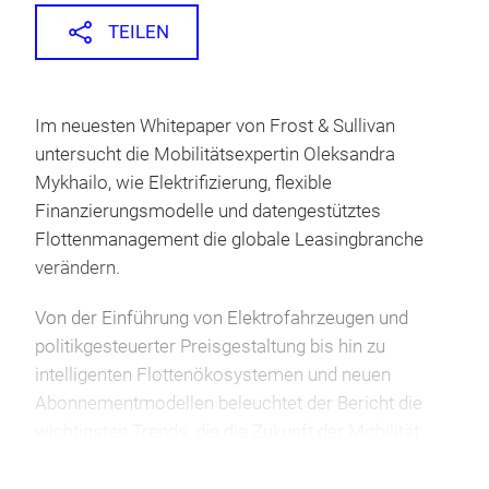
TEILEN
Im neuesten Whitepaper von Frost & Sullivan
untersucht die Mobilitätsexpertin Oleksandra
Mykhailo, wie Elektrifizierung, flexible
Finanzierungsmodelle und datengestütztes
Flottenmanagement die globale Leasingbranche
verändern.
Von der Einführung von Elektrofahrzeugen und
politikgesteuerter Preisgestaltung bis hin zu
intelligenten Flottenökosystemen und neuen
Abonnementmodellen beleuchtet der Bericht die
wichtigsten Trends, die die Zukunft der Mobilität
prägen, sowie die wachsende Rolle der
Leasinganbieter in diesem Bereich.