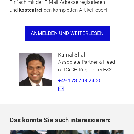
Einfach mit der E-Mail-Adresse registrieren
und
kostenfrei
den kompletten Artikel lesen!
Laden Sie das Whitepaper herunter und
entdecken Sie die Chancen, Herausforderungen
und Innovationen, die das Leasing für das
ANMELDEN UND WEITERLESEN
nächste Jahrzehnt neu definieren.
Kamal Shah
Associate Partner & Head
of DACH Region bei F&S
+49 173 708 24 30
Das könnte Sie auch interessieren: