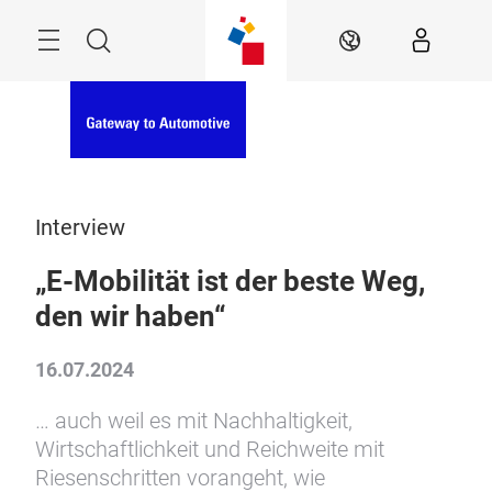
Überspringen
Menü
Suche
DE
Interview
„E-Mobilität ist der beste Weg,
den wir haben“
16.07.2024
… auch weil es mit Nachhaltigkeit,
Wirtschaftlichkeit und Reichweite mit
Riesenschritten vorangeht, wie