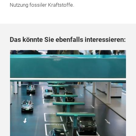
Nutzung fossiler Kraftstoffe.
Das könnte Sie ebenfalls interessieren:
06.
„D
La
Fra
Meg
Sch