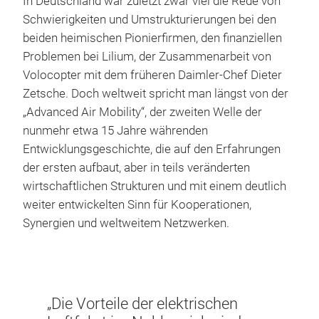
In Deutschland war zuletzt zwar viel die Rede von
Schwierigkeiten und Umstrukturierungen bei den
beiden heimischen Pionierfirmen, den finanziellen
Problemen bei Lilium, der Zusammenarbeit von
Volocopter mit dem früheren Daimler-Chef Dieter
Zetsche. Doch weltweit spricht man längst von der
„Advanced Air Mobility“, der zweiten Welle der
nunmehr etwa 15 Jahre währenden
Entwicklungsgeschichte, die auf den Erfahrungen
der ersten aufbaut, aber in teils veränderten
wirtschaftlichen Strukturen und mit einem deutlich
weiter entwickelten Sinn für Kooperationen,
Synergien und weltweitem Netzwerken.
„Di
„Wenn dieser Service einer
Akz
en
breiten Masse von Menschen
geh