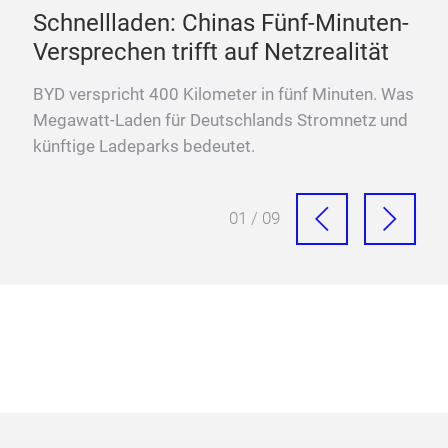
Schnellladen: Chinas Fünf-Minuten-
„D
Versprechen trifft auf Netzrealität
La
ten
BYD verspricht 400 Kilometer in fünf Minuten. Was
Fra
Megawatt-Laden für Deutschlands Stromnetz und
Meg
künftige Ladeparks bedeutet.
Sch
01 / 09