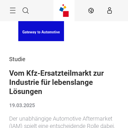
Überspringen
Menü
Suche
DE
Studie
Vom Kfz-Ersatzteilmarkt zur
Industrie für lebenslange
Lösungen
19.03.2025
Der unabhängige Automotive Aftermarket
(IAM) spielt eine entscheidende Rolle dabei,