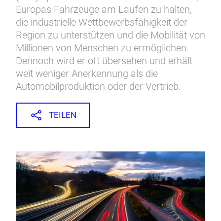
Europas Fahrzeuge am Laufen zu halten,
die industrielle Wettbewerbsfähigkeit der
Region zu unterstützen und die Mobilität von
Millionen von Menschen zu ermöglichen.
Dennoch wird er oft übersehen und erhält
weit weniger Anerkennung als die
Automobilproduktion oder der Vertrieb.
TEILEN