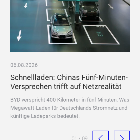
06.08.2026
06.
Schnellladen: Chinas Fünf-Minuten-
„D
Versprechen trifft auf Netzrealität
La
ten
BYD verspricht 400 Kilometer in fünf Minuten. Was
Fra
Megawatt-Laden für Deutschlands Stromnetz und
Meg
künftige Ladeparks bedeutet.
Sch
01 / 09