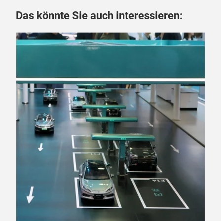
Das könnte Sie auch interessieren:
06.
„D
La
Fra
Meg
Sch