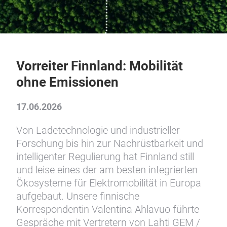
Vorreiter Finnland: Mobilität
ohne Emissionen
17.06.2026
Von Ladetechnologie und industrieller
Forschung bis hin zur Nachrüstbarkeit und
intelligenter Regulierung hat Finnland still
und leise eines der am besten integrierten
Ökosysteme für Elektromobilität in Europa
aufgebaut. Unsere finnische
Korrespondentin Valentina Ahlavuo führte
Gespräche mit Vertretern von Lahti GEM /