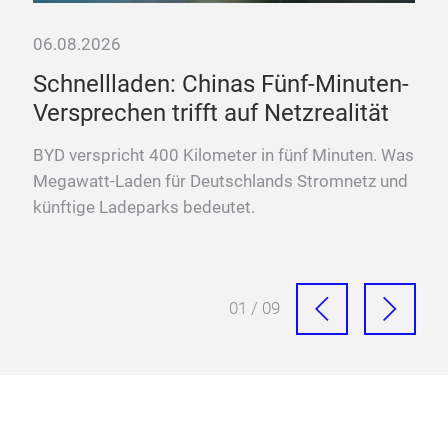
06.08.2026
06.
e
Schnellladen: Chinas Fünf-Minuten-
„D
Versprechen trifft auf Netzrealität
La
BYD verspricht 400 Kilometer in fünf Minuten. Was
Fra
Megawatt-Laden für Deutschlands Stromnetz und
Meg
künftige Ladeparks bedeutet.
Sch
01 / 09