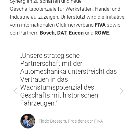
Synergien zu schaffen und neue
Geschäftspotenziale für Werkstätten, Handel und
Industrie aufzuzeigen. Unterstützt wird die Initiative
vom internationalen Oldtimerverband
FIVA
sowie
den Partnern
Bosch, DAT, Eucon
und
ROWE
.
„Unsere strategische
Partnerschaft mit der
s
„Das
Automechanika unterstreicht das
- und
versp
Vertrauen in das
en,
wertv
Wachstumspotenzial des
Zurück
Vor
Comm
Geschäfts mit historischen
aunen
Fahrzeugen.“
Tiddo Bresters, Präsident der FIVA