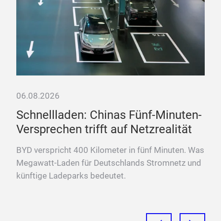
06.08.2026
06.
bis
Schnellladen: Chinas Fünf-Minuten-
„D
Versprechen trifft auf Netzrealität
La
ng
BYD verspricht 400 Kilometer in fünf Minuten. Was
Fra
OAT
Megawatt-Laden für Deutschlands Stromnetz und
Meg
künftige Ladeparks bedeutet.
Sch