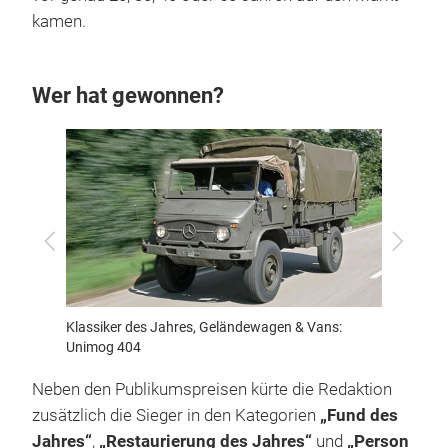
kamen.
Wer hat gewonnen?
Zurück
Vor
Klassiker des Jahres, Geländewagen & Vans:
Klassi
Unimog 404
Käfer 
Neben den Publikumspreisen kürte die Redaktion
zusätzlich die Sieger in den Kategorien
„Fund des
Jahres“
,
„Restaurierung des Jahres“
und
„Person