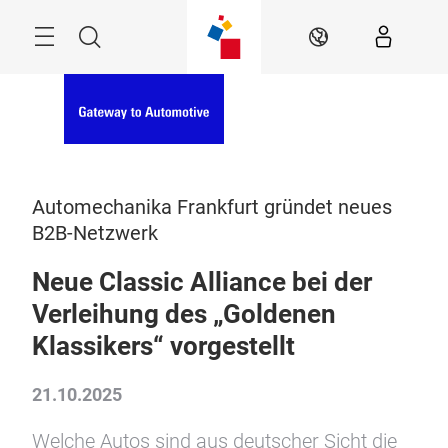
Überspringen
Menü
Suche
DE
Automechanika Frankfurt gründet neues
B2B-Netzwerk
Neue Classic Alliance bei der
Verleihung des „Goldenen
Klassikers“ vorgestellt
21.10.2025
Welche Autos sind aus deutscher Sicht die