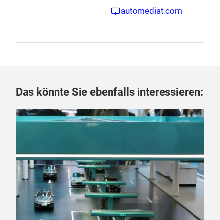
automediat.com
Das könnte Sie ebenfalls interessieren:
06.
„D
La
Fra
Meg
Sch