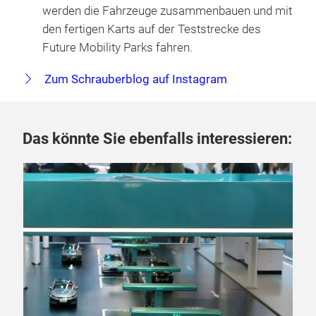
werden die Fahrzeuge zusammenbauen und mit
den fertigen Karts auf der Teststrecke des
Future Mobility Parks fahren.
Zum Schrauberblog auf Instagram
Das könnte Sie ebenfalls interessieren:
06.
„D
La
Fra
Meg
Sch