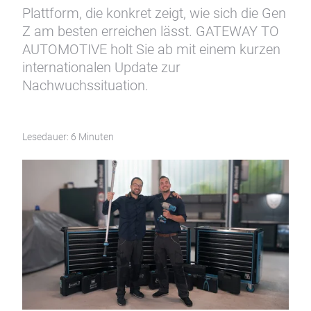
Plattform, die konkret zeigt, wie sich die Gen
Z am besten erreichen lässt. GATEWAY TO
AUTOMOTIVE holt Sie ab mit einem kurzen
internationalen Update zur
Nachwuchssituation.
Lesedauer: 6 Minuten