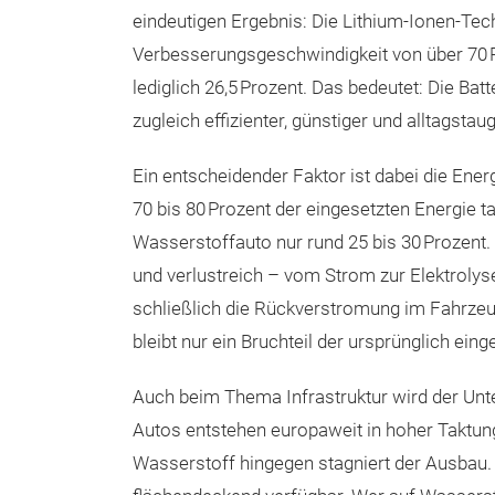
eindeutigen Ergebnis: Die Lithium-Ionen-Tech
Verbesserungsgeschwindigkeit von über 70 Pro
lediglich 26,5 Prozent. Das bedeutet: Die Bat
zugleich effizienter, günstiger und alltagstaug
Ein entscheidender Faktor ist dabei die Ener
70 bis 80 Prozent der eingesetzten Energie ta
Wasserstoffauto nur rund 25 bis 30 Prozent.
und verlustreich – vom Strom zur Elektrolys
schließlich die Rückverstromung im Fahrzeug
bleibt nur ein Bruchteil der ursprünglich eing
Auch beim Thema Infrastruktur wird der Unte
Autos entstehen europaweit in hoher Taktung.
Wasserstoff hingegen stagniert der Ausbau. D