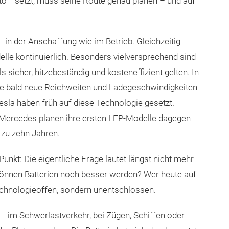
off setzt, muss seine Route genau planen – und auf
in der Anschaffung wie im Betrieb. Gleichzeitig
delle kontinuierlich. Besonders vielversprechend sind
s sicher, hitzebeständig und kosteneffizient gelten. In
ie bald neue Reichweiten und Ladegeschwindigkeiten
esla haben früh auf diese Technologie gesetzt.
 Mercedes planen ihre ersten LFP-Modelle dagegen
 zu zehn Jahren.
unkt: Die eigentliche Frage lautet längst nicht mehr
 können Batterien noch besser werden? Wer heute auf
echnologieoffen, sondern unentschlossen.
– im Schwerlastverkehr, bei Zügen, Schiffen oder