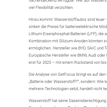
flächendeckend verfügbar. Wer auf Wasserst
viel Flexibilität verzichten.
Hinzu kommt: Wasserstoffautos sind teuer – 
sinken die Preise für batterieelektrische Mo
Lithium-Eisenphosphat-Batterien (LFP), die al
Kombination mit Silizium-Anoden könnten s
ermöglichen. Hersteller wie BYD, SAIC und T
Europäische Hersteller wie BMW, Audi oder
erst für 2025 – mit einem Rückstand von bis
Die Analyse von GetFocus bringt es auf den P
„Batterie oder Wasserstoff?“, sondern: Wie
mehrere Technologien setzt, handelt nicht t
Wasserstoff hat seine Daseinsberechtigung 