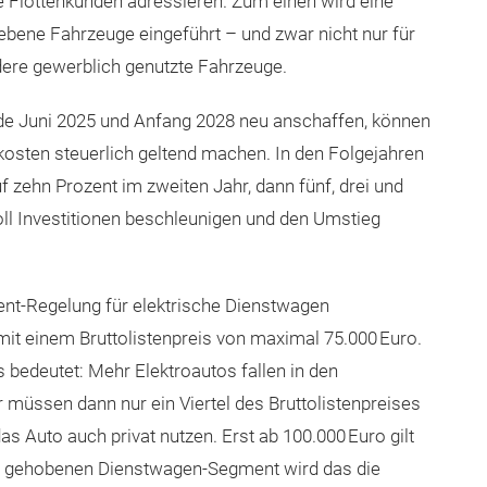
 Flottenkunden adressieren. Zum einen wird eine
iebene Fahrzeuge eingeführt – und zwar nicht nur für
dere gewerblich genutzte Fahrzeuge.
de Juni 2025 und Anfang 2028 neu anschaffen, können
kosten steuerlich geltend machen. In den Folgejahren
f zehn Prozent im zweiten Jahr, dann fünf, drei und
oll Investitionen beschleunigen und den Umstieg
nt-Regelung für elektrische Dienstwagen
 mit einem Bruttolistenpreis von maximal 75.000 Euro.
s bedeutet: Mehr Elektroautos fallen in den
müssen dann nur ein Viertel des Bruttolistenpreises
as Auto auch privat nutzen. Erst ab 100.000 Euro gilt
im gehobenen Dienstwagen-Segment wird das die