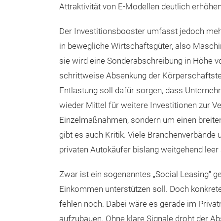
Attraktivität von E-Modellen deutlich erhöhen
Der Investitionsbooster umfasst jedoch mehr
in bewegliche Wirtschaftsgüter, also Maschin
sie wird eine Sonderabschreibung in Höhe v
schrittweise Absenkung der Körperschaftsteuer
Entlastung soll dafür sorgen, dass Unterne
wieder Mittel für weitere Investitionen zur 
Einzelmaßnahmen, sondern um einen breiten w
gibt es auch Kritik. Viele Branchenverbände
privaten Autokäufer bislang weitgehend lee
Zwar ist ein sogenanntes „Social Leasing“ ge
Einkommen unterstützen soll. Doch konkrete
fehlen noch. Dabei wäre es gerade im Privat
aufzubauen. Ohne klare Signale droht der Ab