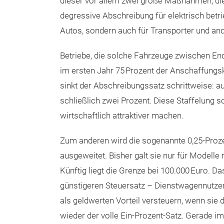
dieser vor allem zwei große Maßnahmen, die
degressive Abschreibung für elektrisch betr
Autos, sondern auch für Transporter und an
Betriebe, die solche Fahrzeuge zwischen En
im ersten Jahr 75 Prozent der Anschaffungs
sinkt der Abschreibungssatz schrittweise: au
schließlich zwei Prozent. Diese Staffelung s
wirtschaftlich attraktiver machen.
Zum anderen wird die sogenannte 0,25-Proze
ausgeweitet. Bisher galt sie nur für Modelle
Künftig liegt die Grenze bei 100.000 Euro. Da
günstigeren Steuersatz – Dienstwagennutzer 
als geldwerten Vorteil versteuern, wenn sie d
wieder der volle Ein-Prozent-Satz. Gerade 