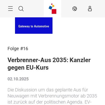
Überspringen
Menü
Suche
DE
Folge #16
Verbrenner-Aus 2035: Kanzler
gegen EU-Kurs
02.10.2025
Die Diskussion um das geplante Aus für
Neuwagen mit Verbrennungsmotor ab 2035
ist zurück auf der politischen Agenda. EV-