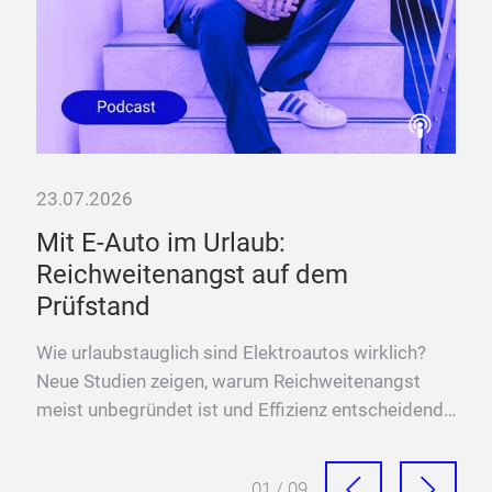
23.07.2026
02.
Mit E-Auto im Urlaub:
Bi
Reichweitenangst auf dem
De
Prüfstand
re
den
Wie urlaubstauglich sind Elektroautos wirklich?
Neu
Neue Studien zeigen, warum Reichweitenangst
Seb
meist unbegründet ist und Effizienz entscheidend
Pote
bleibt.
01 / 09