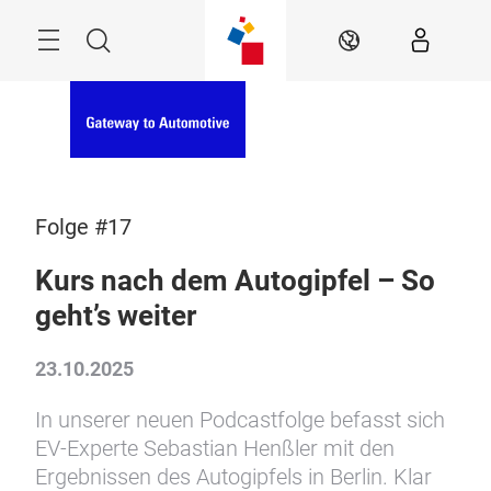
Überspringen
Menü
Suche
DE
Folge #17
Kurs nach dem Autogipfel – So
geht’s weiter
23.10.2025
In unserer neuen Podcastfolge befasst sich
EV-Experte Sebastian Henßler mit den
Ergebnissen des Autogipfels in Berlin. Klar