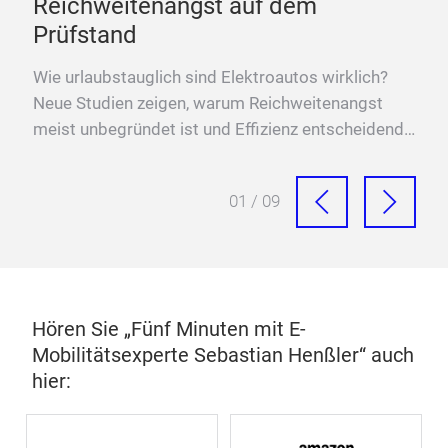
Reichweitenangst auf dem
De
Prüfstand
re
den
Wie urlaubstauglich sind Elektroautos wirklich?
Neu
Neue Studien zeigen, warum Reichweitenangst
Seb
meist unbegründet ist und Effizienz entscheidend
Pote
bleibt.
01 / 09
Hören Sie „Fünf Minuten mit E-
Mobilitätsexperte Sebastian Henßler“ auch
hier: