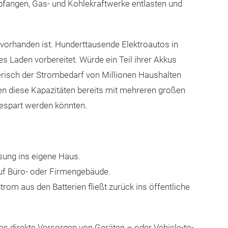
bfangen, Gas- und Kohlekraftwerke entlasten und
 vorhanden ist. Hunderttausende Elektroautos in
es Laden vorbereitet. Würde ein Teil ihrer Akkus
erisch der Strombedarf von Millionen Haushalten
en diese Kapazitäten bereits mit mehreren großen
gespart werden könnten.
sung ins eigene Haus.
 auf Büro- oder Firmengebäude.
Strom aus den Batterien fließt zurück ins öffentliche
as direkte Versorgen von Geräten – oder Vehicle-to-