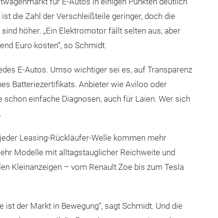
twagenmarkt für E-Autos in einigen Punkten deutlich
t die Zahl der Verschleißteile geringer, doch die
 sind höher. „Ein Elektromotor fällt selten aus, aber
end Euro kosten“, so Schmidt.
k jedes E-Autos. Umso wichtiger sei es, auf Transparenz
s Batteriezertifikats. Anbieter wie Aviloo oder
e schon einfache Diagnosen, auch für Laien. Wer sich
.
 jeder Leasing-Rückläufer-Welle kommen mehr
hr Modelle mit alltagstauglicher Reichweite und
len Kleinanzeigen – vom Renault Zoe bis zum Tesla
 ist der Markt in Bewegung“, sagt Schmidt. Und die