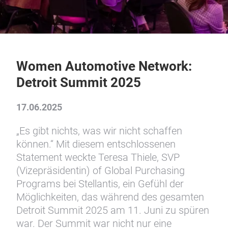
Women Automotive Network:
Detroit Summit 2025
17.06.2025
„Es gibt nichts, was wir nicht schaffen
können.“ Mit diesem entschlossenen
Statement weckte Teresa Thiele, SVP
(Vizepräsidentin) of Global Purchasing
Programs bei Stellantis, ein Gefühl der
Möglichkeiten, das während des gesamten
Detroit Summit 2025 am 11. Juni zu spüren
war. Der Summit war nicht nur eine