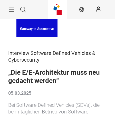
Überspringen
Menü
Suche
DE
Interview Software Defined Vehicles &
Cybersecurity
„Die E/E-Architektur muss neu
gedacht werden“
05.03.2025
Bei Software Defined Vehicles (SDVs), die
beim täglichen Betrieb von Software