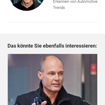
Erkennen von Automotive
Trends
Das könnte Sie ebenfalls interessieren:
04.
Ein
mo
Prof
Auto
Mill