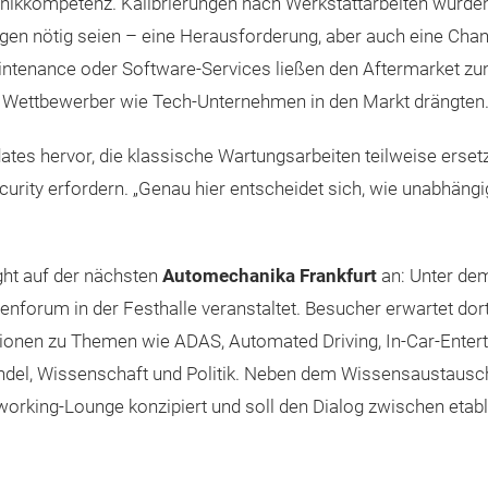
nikkompetenz. Kalibrierungen nach Werkstattarbeiten würden z
gen nötig seien – eine Herausforderung, aber auch eine Chanc
intenance oder Software-Services ließen den Aftermarket zun
 Wettbewerber wie Tech-Unternehmen in den Markt drängten
dates hervor, die klassische Wartungsarbeiten teilweise ers
rity erfordern. „Genau hier entscheidet sich, wie unabhängi
ght auf der nächsten
Automechanika Frankfurt
an: Unter dem
tenforum in der Festhalle veranstaltet. Besucher erwartet 
tionen zu Themen wie ADAS, Automated Driving, In-Car-Enter
Handel, Wissenschaft und Politik. Neben dem Wissensaustausc
tworking-Lounge konzipiert und soll den Dialog zwischen etab