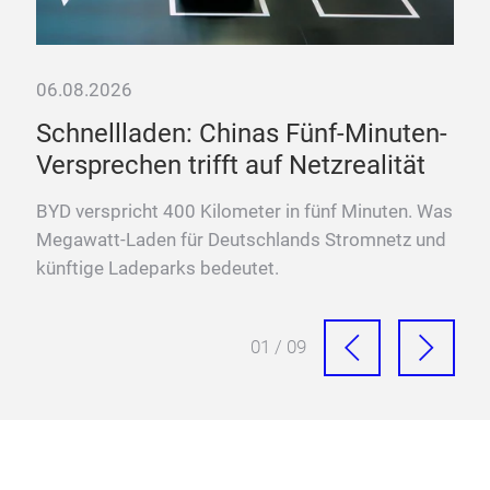
06.08.2026
06.
cen
Schnellladen: Chinas Fünf-Minuten-
„D
Versprechen trifft auf Netzrealität
La
BYD verspricht 400 Kilometer in fünf Minuten. Was
Fra
der
Megawatt-Laden für Deutschlands Stromnetz und
Meg
künftige Ladeparks bedeutet.
Sch
01 / 09